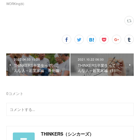
WORKing
(
6
)
2022.04.03 15:25
2021.10.22 06:00
THINKERS卒業生って、こ
THINKERS卒業生って、こ
んな人～起業家編 番外編
んな人～起業家編（1）
0
コメント
THINKERS（シンカーズ）