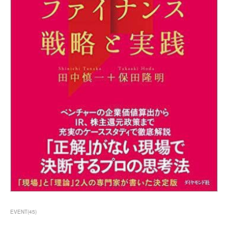
EVENT
(
45
)