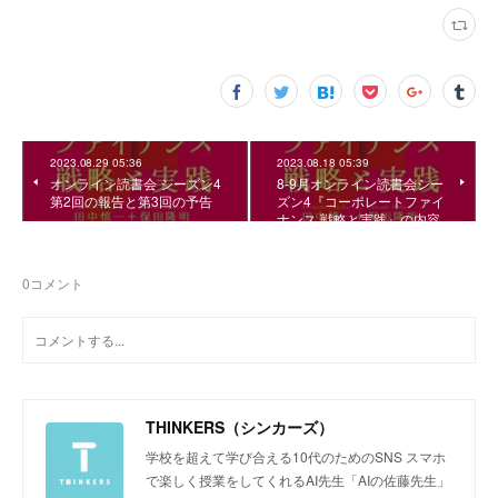
2023.08.29 05:36
2023.08.18 05:39
オンライン読書会 シーズン4
8-9月オンライン読書会シー
第2回の報告と第3回の予告
ズン4『コーポレートファイ
ナンス 戦略と実践』の内容
0
コメント
THINKERS（シンカーズ）
学校を超えて学び合える10代のためのSNS スマホ
で楽しく授業をしてくれるAI先生「AIの佐藤先生」