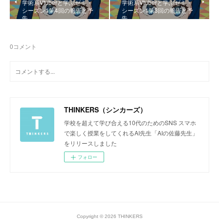
学術系Vtuberと学ぶゼミ・
学術系Vtuberと学ぶゼミ・
シーズン1第4回の報告と予
シーズン1第3回の報告と予
告
告
0
コメント
THINKERS（シンカーズ）
学校を超えて学び合える10代のためのSNS スマホ
で楽しく授業をしてくれるAI先生「AIの佐藤先生」
をリリースしました
フォロー
Copyright © 2026 THINKERS