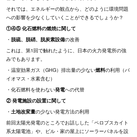
それでは、エネルギーの観点から、どのように環境問題
への影響を少なくしていくことができるでしょうか？
①④⑤ 化石燃料の燃焼に関して
・
脱硫、脱硝、脱炭素設備
の改善
これは、第1回で触れたように、日本の火力発電所の強
みでもあります。
・温室効果ガス（GHG）排出量の少ない
燃料
の利用（バ
イオマス・水素含む）
・化石燃料を使わない
発電
への代替
② 発電施設の設置に関して
・
土地改変量
の少ない発電方法の利用
前回太陽光発電のところでお話しした「ペロブスカイト
系太陽電池」や、ビル・家の屋上にソーラーパネルを設