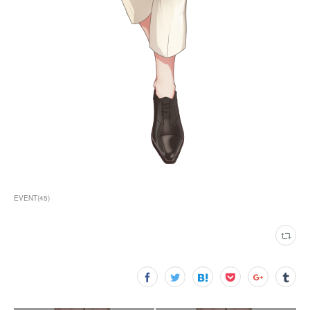
EVENT
(
45
)