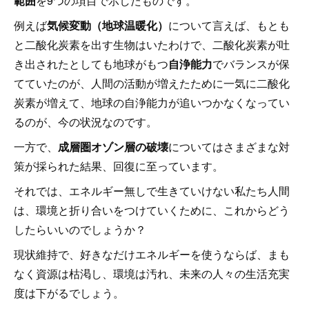
範囲
を9つの項目で示したものです。
例えば
気候変動（地球温暖化）
について言えば、もとも
と二酸化炭素を出す生物はいたわけで、二酸化炭素が吐
き出されたとしても地球がもつ
自浄能力
でバランスが保
てていたのが、人間の活動が増えたために一気に二酸化
炭素が増えて、地球の自浄能力が追いつかなくなってい
るのが、今の状況なのです。
一方で、
成層圏オゾン層の破壊
についてはさまざまな対
策が採られた結果、回復に至っています。
それでは、エネルギー無しで生きていけない私たち人間
は、環境と折り合いをつけていくために、これからどう
したらいいのでしょうか？
現状維持で、好きなだけエネルギーを使うならば、まも
なく資源は枯渇し、環境は汚れ、未来の人々の生活充実
度は下がるでしょう。