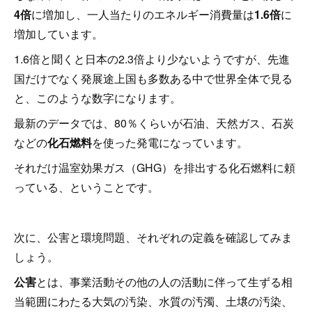
4倍
に増加し、一人当たりのエネルギー消費量は
1.6倍
に
増加しています。
1.6倍と聞くと日本の2.3倍より少ないようですが、先進
国だけでなく発展途上国も多数ある中で世界全体で見る
と、このような数字になります。
最新のデータでは、80％くらいが石油、天然ガス、石炭
などの
化石燃料
を使った発電になっています。
それだけ温室効果ガス（GHG）を排出する化石燃料に頼
っている、ということです。
次に、公害と環境問題、それぞれの定義を確認してみま
しょう。
公害
とは、事業活動その他の人の活動に伴って生ずる相
当範囲にわたる大気の汚染、水質の汚濁、土壌の汚染、