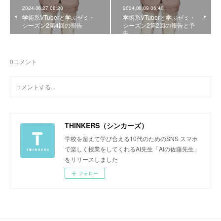
2024.06.27 08:20
2024.06.09 06:40
学術系VTuberと学ぶゼミ・
学術系VTuberと学ぶゼミ・
シーズン2第4回の報告
シーズン2第2回の報告と予
告
0
コメント
THINKERS（シンカーズ）
学校を超えて学び合える10代のためのSNS スマホ
で楽しく授業をしてくれるAI先生「AIの佐藤先生」
をリリースしました
フォロー