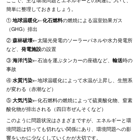
ここで、主な環境問題とエネルギーとの関連について、
簡単に整理しておきましょう。
①
地球温暖化
←
化石燃料
の燃焼による温室効果ガス
（GHG）排出
②
森林破壊
←太陽光発電のソーラーパネルや水力発電所
など、
発電施設
の設置
③
海洋汚染
←石油を運ぶタンカーの座礁など、
輸送
時の
事故
④
水質汚染
←地球温暖化によって水温が上昇し、生態系
が変わる（赤潮など）
⑤
大気汚染
←化石燃料の燃焼によって硫黄酸化物、窒素
酸化物が排出される（四日市ぜんそくなど）
このように問題状況はさまざまですが、エネルギーと環
境問題は切っても切れない関係にあり、環境問題への影
響をいかに少なくしていくかが大切です。